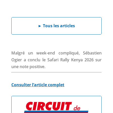
a
i
h
h
c
n
a
r
e
k
t
e
b
e
s
a
►
Tous les articles
o
d
A
d
o
I
p
s
k
n
p
Malgré un week-end compliqué, Sébastien
Ogier a conclu le Safari Rally Kenya 2026 sur
une note positive.
Consulter l’article complet