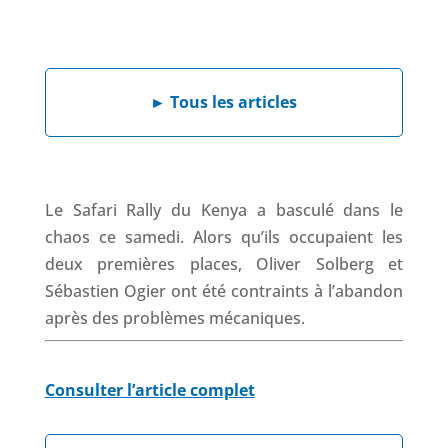
a
i
h
h
c
n
a
r
e
k
t
e
b
e
s
a
►
Tous les articles
o
d
A
d
o
I
p
s
k
n
p
Le Safari Rally du Kenya a basculé dans le
chaos ce samedi. Alors qu’ils occupaient les
deux premières places, Oliver Solberg et
Sébastien Ogier ont été contraints à l’abandon
après des problèmes mécaniques.
Consulter l’article complet