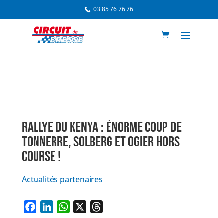
03 85 76 76 76
RALLYE DU KENYA : ÉNORME COUP DE
TONNERRE, SOLBERG ET OGIER HORS
COURSE !
Actualités partenaires
F
L
W
X
T