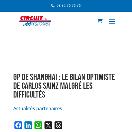
03 85 76 76 76
GP DE SHANGHAI : LE BILAN OPTIMISTE
DE CARLOS SAINZ MALGRÉ LES
DIFFICULTÉS
Actualités partenaires
F
L
W
X
T