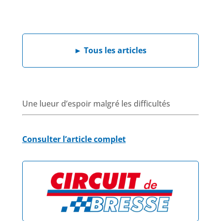
a
i
h
h
c
n
a
r
e
k
t
e
b
e
s
a
►
Tous les articles
o
d
A
d
o
I
p
s
k
n
p
Une lueur d’espoir malgré les difficultés
Consulter l’article complet