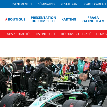
EVENEMENTIEL
SÉMINAIRES
RESTAURANT
CARTE CADEAU
PRESENTATION
PRAGA
★
BOUTIQUE
KARTING
DU COMPLEXE
RACING TEAM
NOS ACTUALITÉS
ILS ONT TESTÉ
DÉCOUVRIR LE TRACÉ
LE MAG