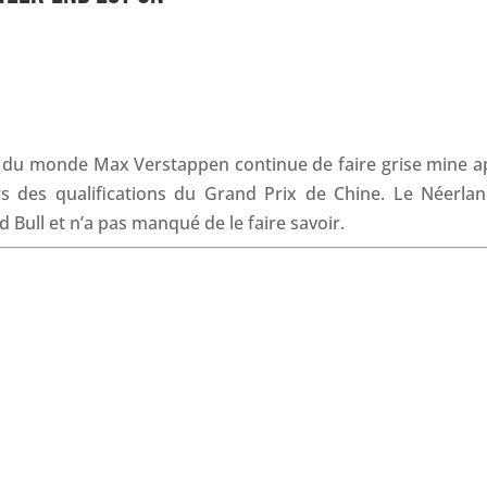
c
n
a
r
e
k
t
e
b
e
s
a
o
d
A
d
o
I
p
s
k
n
p
du monde Max Verstappen continue de faire grise mine a
rs des qualifications du Grand Prix de Chine. Le Néerlan
Bull et n’a pas manqué de le faire savoir.