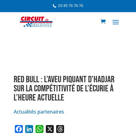
03 85 76 76 76
RED BULL : L’AVEU PIQUANT D’HADJAR
SUR LA COMPÉTITIVITÉ DE L’ÉCURIE À
L’HEURE ACTUELLE
Actualités partenaires
F
L
W
X
T