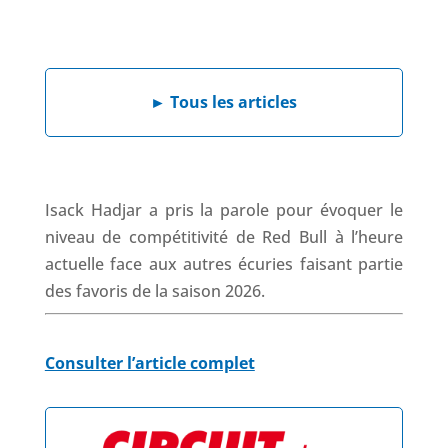
a
i
h
h
c
n
a
r
e
k
t
e
b
e
s
a
►
Tous les articles
o
d
A
d
o
I
p
s
k
n
p
Isack Hadjar a pris la parole pour évoquer le
niveau de compétitivité de Red Bull à l’heure
actuelle face aux autres écuries faisant partie
des favoris de la saison 2026.
Consulter l’article complet