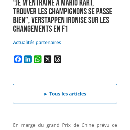
“JE M’ENTRAÎNE À MARIO KART,
TROUVER LES CHAMPIGNONS SE PASSE
BIEN”, VERSTAPPEN IRONISE SUR LES
CHANGEMENTS EN F1
Actualités partenaires
F
L
W
X
T
a
i
h
h
c
n
a
r
e
k
t
e
►
Tous les articles
b
e
s
a
o
d
A
d
o
I
p
s
k
n
p
En marge du grand Prix de Chine prévu ce