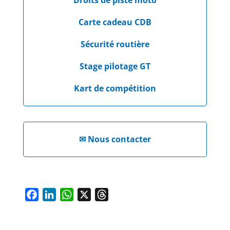
Droits de piste moto
Carte cadeau CDB
Sécurité routière
Stage pilotage GT
Kart de compétition
✉
Nous contacter
F
L
W
X
T
a
i
h
h
c
n
a
r