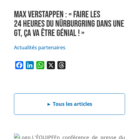
MAX VERSTAPPEN : « FAIRE LES
24 HEURES DU NÜRBURGRING DANS UNE
GT, ÇA VA ÊTRE GÉNIAL ! »
Actualités partenaires
F
L
W
X
T
a
i
h
h
c
n
a
r
e
k
t
e
b
e
s
a
►
Tous les articles
o
d
A
d
o
I
p
s
k
n
p
En conférence de presse du