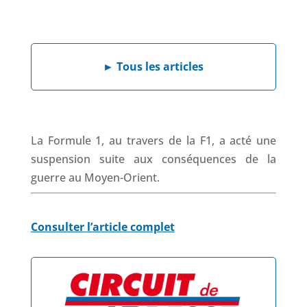
F
L
W
X
T
a
i
h
h
c
n
a
r
e
k
t
e
►
Tous les articles
b
e
s
a
o
d
A
d
o
I
p
s
k
n
p
La Formule 1, au travers de la F1, a acté une
suspension suite aux conséquences de la
guerre au Moyen-Orient.
Consulter l’article complet