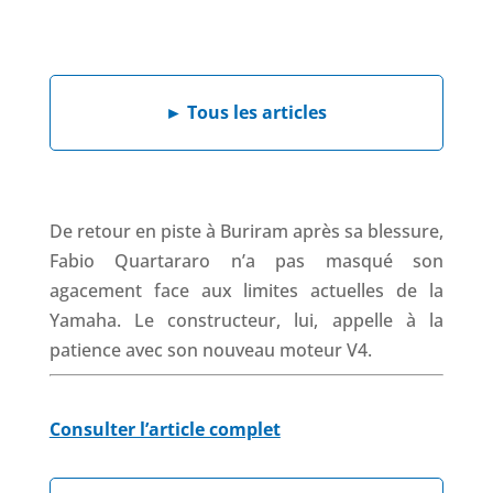
a
i
h
h
c
n
a
r
e
k
t
e
b
e
s
a
►
Tous les articles
o
d
A
d
o
I
p
s
k
n
p
De retour en piste à Buriram après sa blessure,
Fabio Quartararo n’a pas masqué son
agacement face aux limites actuelles de la
Yamaha. Le constructeur, lui, appelle à la
patience avec son nouveau moteur V4.
Consulter l’article complet