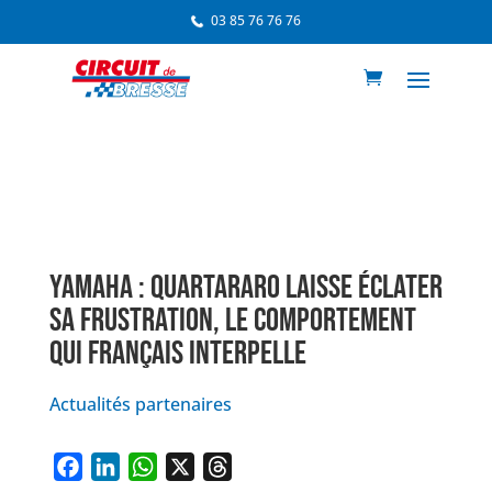
03 85 76 76 76
YAMAHA : QUARTARARO LAISSE ÉCLATER
SA FRUSTRATION, LE COMPORTEMENT
QUI FRANÇAIS INTERPELLE
Actualités partenaires
F
L
W
X
T