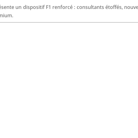
o
I
p
s
ésente un dispositif F1 renforcé : consultants étoffés, nouv
k
n
p
emium.