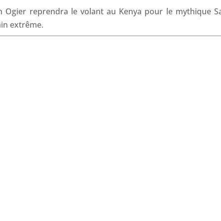
o
I
p
s
 Ogier reprendra le volant au Kenya pour le mythique Sa
k
n
p
ain extrême.