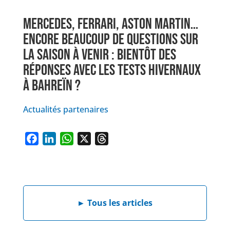
MERCEDES, FERRARI, ASTON MARTIN…
ENCORE BEAUCOUP DE QUESTIONS SUR
LA SAISON À VENIR : BIENTÔT DES
RÉPONSES AVEC LES TESTS HIVERNAUX
À BAHREÏN ?
Actualités partenaires
F
L
W
X
T
a
i
h
h
c
n
a
r
e
k
t
e
b
e
s
a
►
Tous les articles
o
d
A
d
o
I
p
s