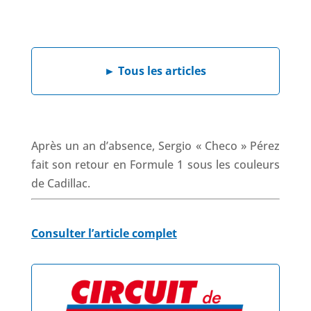
a
i
h
h
c
n
a
r
e
k
t
e
b
e
s
a
►
Tous les articles
o
d
A
d
o
I
p
s
k
n
p
Après un an d’absence, Sergio « Checo » Pérez
fait son retour en Formule 1 sous les couleurs
de Cadillac.
Consulter l’article complet