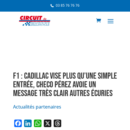
03 85 76 76 76
F1 : CADILLAC VISE PLUS QU’UNE SIMPLE
ENTRÉE, CHECO PÉREZ AVOIE UN
MESSAGE TRÈS CLAIR AUTRES ÉCURIES
Actualités partenaires
F
L
W
X
T