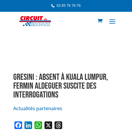
03 85 76 76 76
GRESINI : ABSENT À KUALA LUMPUR,
FERMIN ALDEGUER SUSCITE DES
INTERROGATIONS
Actualités partenaires
F
L
W
X
T