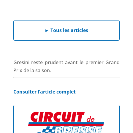
a
i
h
h
c
n
a
r
e
k
t
e
b
e
s
a
►
Tous les articles
o
d
A
d
o
I
p
s
k
n
p
Gresini reste prudent avant le premier Grand
Prix de la saison.
Consulter l’article complet