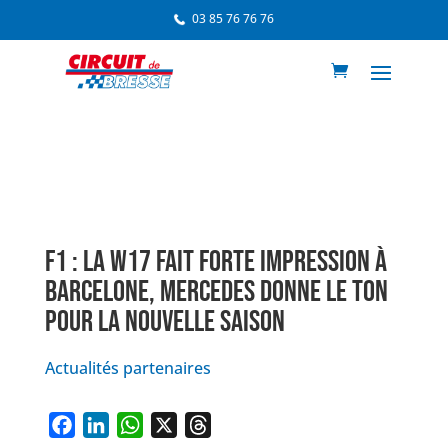
03 85 76 76 76
F1 : LA W17 FAIT FORTE IMPRESSION À
BARCELONE, MERCEDES DONNE LE TON
POUR LA NOUVELLE SAISON
Actualités partenaires
F
L
W
X
T