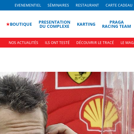
EVENEMENTIEL
SÉMINAIRES
RESTAURANT
CARTE CADEAU
PRESENTATION
PRAGA
★
BOUTIQUE
KARTING
DU COMPLEXE
RACING TEAM
NOS ACTUALITÉS
ILS ONT TESTÉ
DÉCOUVRIR LE TRACÉ
LE MAG