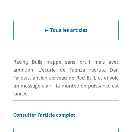
a
i
h
h
c
n
a
r
e
k
t
e
b
e
s
a
►
Tous les articles
o
d
A
d
o
I
p
s
k
n
p
Racing Bulls frappe sans bruit mais avec
ambition. L’écurie de Faenza recrute Dan
Fallows, ancien cerveau de Red Bull, et envoie
un message clair : la montée en puissance est
lancée.
Consulter l’article complet