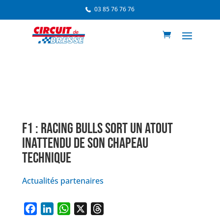
03 85 76 76 76
F1 : RACING BULLS SORT UN ATOUT
INATTENDU DE SON CHAPEAU
TECHNIQUE
Actualités partenaires
F
L
W
X
T