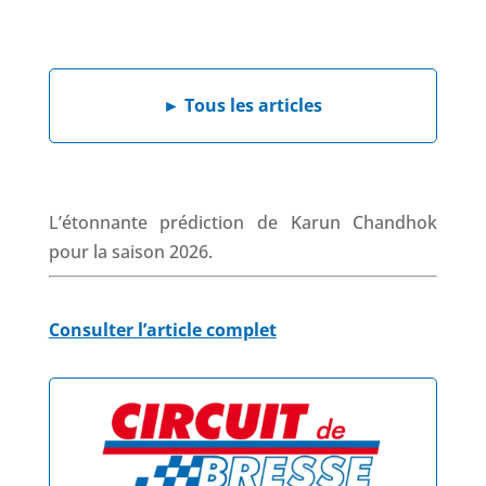
F
L
W
X
T
a
i
h
h
c
n
a
r
e
k
t
e
►
Tous les articles
b
e
s
a
o
d
A
d
o
I
p
s
k
n
p
L’étonnante prédiction de Karun Chandhok
pour la saison 2026.
Consulter l’article complet