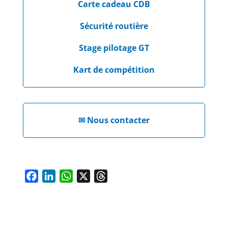
Carte cadeau CDB
Sécurité routière
Stage pilotage GT
Kart de compétition
✉
Nous contacter
F
L
W
X
T
a
i
h
h
c
n
a
r