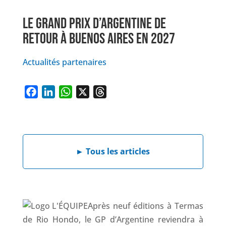
LE GRAND PRIX D’ARGENTINE DE
RETOUR À BUENOS AIRES EN 2027
Actualités partenaires
F
L
W
X
T
a
i
h
h
c
n
a
r
e
k
t
e
►
Tous les articles
b
e
s
a
o
d
A
d
o
I
p
s
k
n
p
Après neuf éditions à Termas
de Rio Hondo, le GP d’Argentine reviendra à