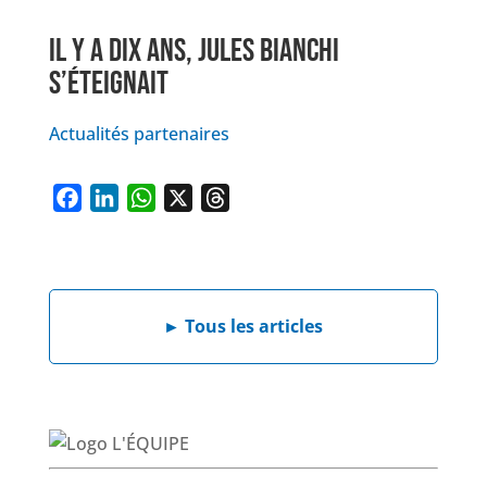
IL Y A DIX ANS, JULES BIANCHI
S’ÉTEIGNAIT
Actualités partenaires
F
L
W
X
T
a
i
h
h
c
n
a
r
e
k
t
e
►
Tous les articles
b
e
s
a
o
d
A
d
o
I
p
s
k
n
p