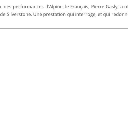
o
d
A
d
 des performances d’Alpine, le Français, Pierre Gasly, a of
o
I
p
s
 de Silverstone. Une prestation qui interroge, et qui redonn
k
n
p