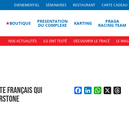
EVENEMENTIEL
SÉMINAIRES
RESTAURANT
CARTE CADEAU
PRESENTATION
PRAGA
★
BOUTIQUE
KARTING
DU COMPLEXE
RACING TEAM
NOS ACTUALITÉS
ILS ONT TESTÉ
DÉCOUVRIR LE TRACÉ
LE MAG
TE FRANÇAIS QUI
ERSTONE
F
L
W
X
T
a
i
h
h
c
n
a
r
e
k
t
e
b
e
s
a