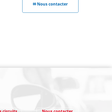
✉
Nous contacter
NEWSLETTER
Cliquez ici !
s circuits
Nous contacter