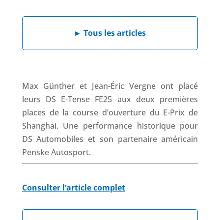
a
i
h
h
c
n
a
r
e
k
t
e
►
Tous les articles
b
e
s
a
o
d
A
d
o
I
p
s
k
n
p
Max Günther et Jean-Éric Vergne ont placé
leurs DS E-Tense FE25 aux deux premières
places de la course d’ouverture du E-Prix de
Shanghai. Une performance historique pour
DS Automobiles et son partenaire américain
Penske Autosport.
Consulter l’article complet