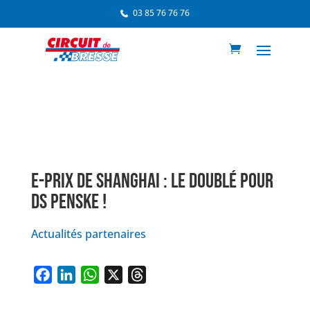
03 85 76 76 76
E-PRIX DE SHANGHAI : LE DOUBLÉ POUR
DS PENSKE !
Actualités partenaires
F
L
W
X
T