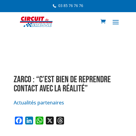
03 85 76 76 76
ZARCO : “C’EST BIEN DE REPRENDRE
CONTACT AVEC LA RÉALITÉ”
Actualités partenaires
F
L
W
X
T