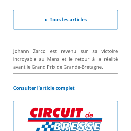
a
i
h
h
c
n
a
r
e
k
t
e
►
Tous les articles
b
e
s
a
o
d
A
d
o
I
p
s
k
n
p
Johann Zarco est revenu sur sa victoire
incroyable au Mans et le retour à la réalité
avant le Grand Prix de Grande-Bretagne.
Consulter l’article complet