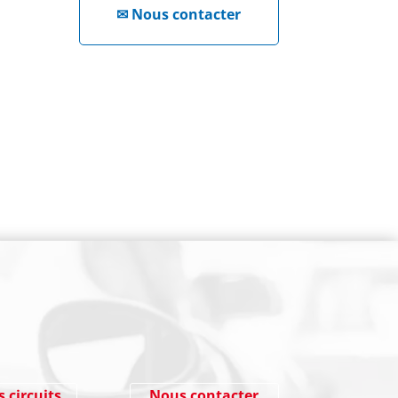
✉
Nous contacter
NEWSLETTER
Cliquez ici !
s circuits
Nous contacter