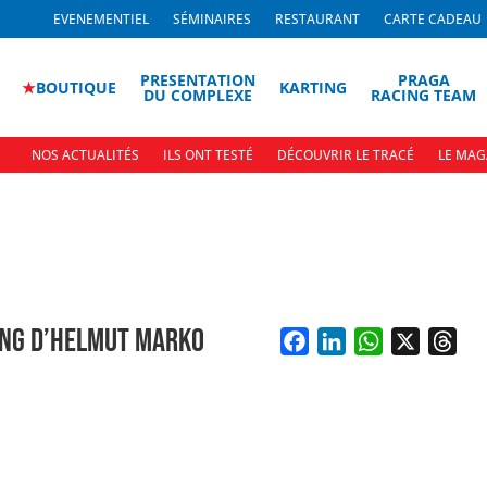
EVENEMENTIEL
SÉMINAIRES
RESTAURANT
CARTE CADEAU
PRESENTATION
PRAGA
★
BOUTIQUE
KARTING
DU COMPLEXE
RACING TEAM
NOS ACTUALITÉS
ILS ONT TESTÉ
DÉCOUVRIR LE TRACÉ
LE MAG
OING D’HELMUT MARKO
F
L
W
X
T
a
i
h
h
c
n
a
r
e
k
t
e
b
e
s
a