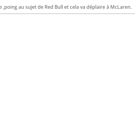
o
d
A
d
,poing au sujet de Red Bull et cela va déplaire à McLaren.
o
I
p
s
k
n
p