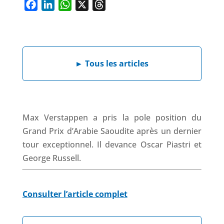
F
L
W
X
T
a
i
h
h
c
n
a
r
e
k
t
e
►
Tous les articles
b
e
s
a
o
d
A
d
o
I
p
s
k
n
p
Max Verstappen a pris la pole position du
Grand Prix d’Arabie Saoudite après un dernier
tour exceptionnel. Il devance Oscar Piastri et
George Russell.
Consulter l’article complet