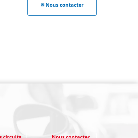
✉
Nous contacter
NEWSLETTER
Cliquez ici !
s circuits
Nous contacter