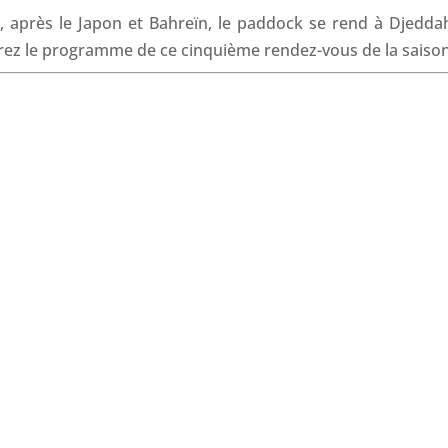
o
d
A
d
”, après le Japon et Bahreïn, le paddock se rend à Djedda
o
I
p
s
vrez le programme de ce cinquième rendez-vous de la saison
k
n
p