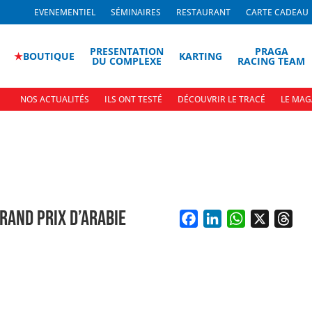
EVENEMENTIEL
SÉMINAIRES
RESTAURANT
CARTE CADEAU
PRESENTATION
PRAGA
★
BOUTIQUE
KARTING
DU COMPLEXE
RACING TEAM
NOS ACTUALITÉS
ILS ONT TESTÉ
DÉCOUVRIR LE TRACÉ
LE MAG
RAND PRIX D’ARABIE
F
L
W
X
T
a
i
h
h
c
n
a
r
e
k
t
e
b
e
s
a