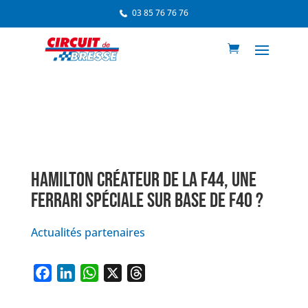
03 85 76 76 76
HAMILTON CRÉATEUR DE LA F44, UNE
FERRARI SPÉCIALE SUR BASE DE F40 ?
Actualités partenaires
F
L
W
X
T