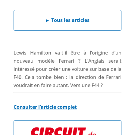
a
i
h
h
c
n
a
r
e
k
t
e
►
Tous les articles
b
e
s
a
o
d
A
d
o
I
p
s
k
n
p
Lewis Hamilton va-t-il être à l’origine d’un
nouveau modèle Ferrari ? L’Anglais serait
intéressé pour créer une voiture sur base de la
F40. Cela tombe bien : la direction de Ferrari
voudrait en faire autant. Vers une F44 ?
Consulter l’article complet