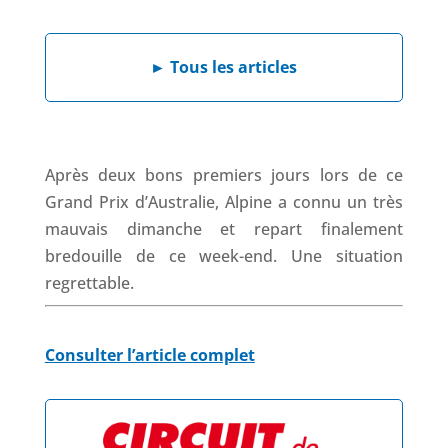
a
i
h
h
c
n
a
r
e
k
t
e
►
Tous les articles
b
e
s
a
o
d
A
d
o
I
p
s
k
n
p
Après deux bons premiers jours lors de ce
Grand Prix d’Australie, Alpine a connu un très
mauvais dimanche et repart finalement
bredouille de ce week-end. Une situation
regrettable.
Consulter l’article complet