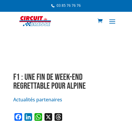
03 85 76 76 76
F1 : UNE FIN DE WEEK-END
REGRETTABLE POUR ALPINE
Actualités partenaires
F
L
W
X
T