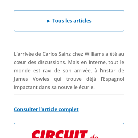
a
i
h
h
c
n
a
r
e
k
t
e
►
Tous les articles
b
e
s
a
o
d
A
d
o
I
p
s
k
n
p
L’arrivée de Carlos Sainz chez Williams a été au
cœur des discussions. Mais en interne, tout le
monde est ravi de son arrivée, à l’instar de
James Vowles qui trouve déjà l’Espagnol
impactant dans sa nouvelle écurie.
Consulter l’article complet