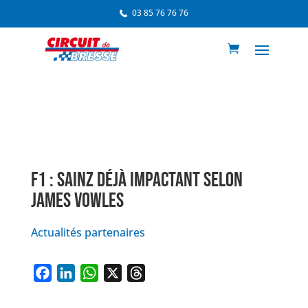
03 85 76 76 76
F1 : SAINZ DÉJÀ IMPACTANT SELON
JAMES VOWLES
Actualités partenaires
F
L
W
X
T