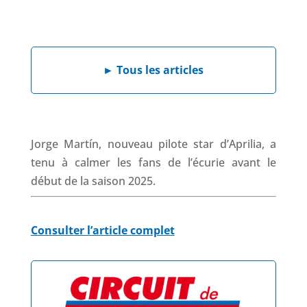
a
i
h
h
c
n
a
r
e
k
t
e
b
e
s
a
►
Tous les articles
o
d
A
d
o
I
p
s
k
n
p
Jorge Martín, nouveau pilote star d’Aprilia, a
tenu à calmer les fans de l’écurie avant le
début de la saison 2025.
Consulter l’article complet