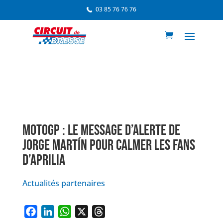
03 85 76 76 76
MOTOGP : LE MESSAGE D’ALERTE DE
JORGE MARTÍN POUR CALMER LES FANS
D’APRILIA
Actualités partenaires
F
L
W
X
T