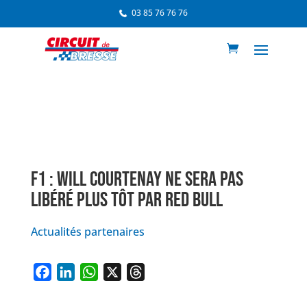
03 85 76 76 76
F1 : WILL COURTENAY NE SERA PAS
LIBÉRÉ PLUS TÔT PAR RED BULL
Actualités partenaires
F
L
W
X
T