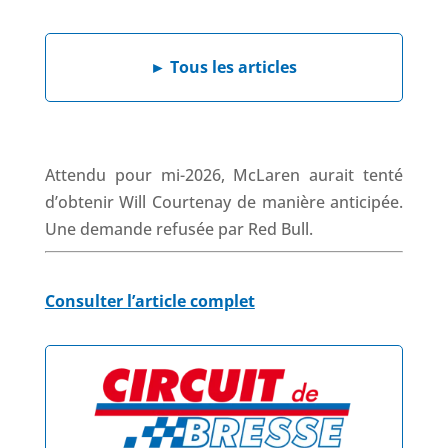
a
i
h
h
c
n
a
r
e
k
t
e
►
Tous les articles
b
e
s
a
o
d
A
d
o
I
p
s
k
n
p
Attendu pour mi-2026, McLaren aurait tenté
d’obtenir Will Courtenay de manière anticipée.
Une demande refusée par Red Bull.
Consulter l’article complet