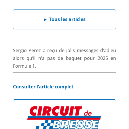
a
i
h
h
c
n
a
r
e
k
t
e
►
Tous les articles
b
e
s
a
o
d
A
d
o
I
p
s
k
n
p
Sergio Perez a reçu de jolis messages d’adieu
alors qu’il n’a pas de baquet pour 2025 en
Formule 1.
Consulter l’article complet