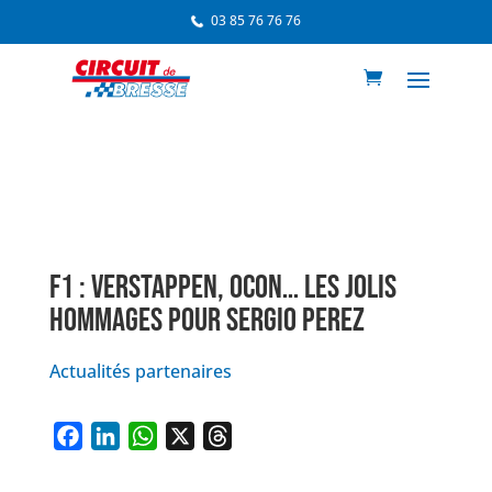
03 85 76 76 76
F1 : VERSTAPPEN, OCON… LES JOLIS
HOMMAGES POUR SERGIO PEREZ
Actualités partenaires
F
L
W
X
T