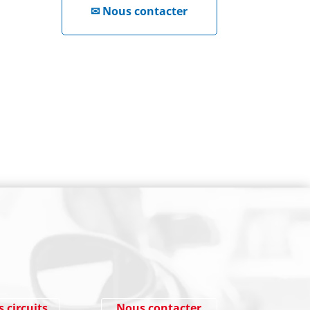
✉
Nous contacter
NEWSLETTER
Cliquez ici !
s circuits
Nous contacter