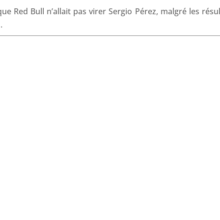
o
d
A
d
e Red Bull n’allait pas virer Sergio Pérez, malgré les résul
o
I
p
s
.
k
n
p