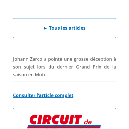
F
L
W
X
T
a
i
h
h
c
n
a
r
e
k
t
e
►
Tous les articles
b
e
s
a
o
d
A
d
o
I
p
s
k
n
p
Johann Zarco a pointé une grosse déception à
son sujet lors du dernier Grand Prix de la
saison en Moto.
Consulter l’article complet