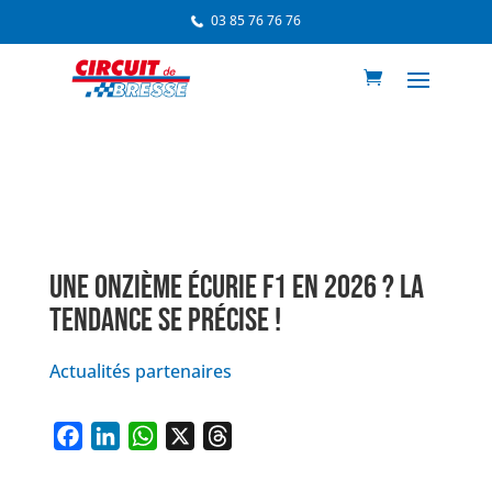
03 85 76 76 76
UNE ONZIÈME ÉCURIE F1 EN 2026 ? LA
TENDANCE SE PRÉCISE !
Actualités partenaires
F
L
W
X
T