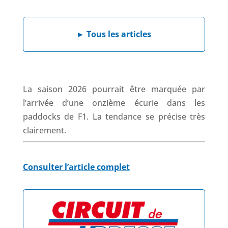
a
i
h
h
c
n
a
r
e
k
t
e
►
Tous les articles
b
e
s
a
o
d
A
d
o
I
p
s
k
n
p
La saison 2026 pourrait être marquée par
l’arrivée d’une onzième écurie dans les
paddocks de F1. La tendance se précise très
clairement.
Consulter l’article complet