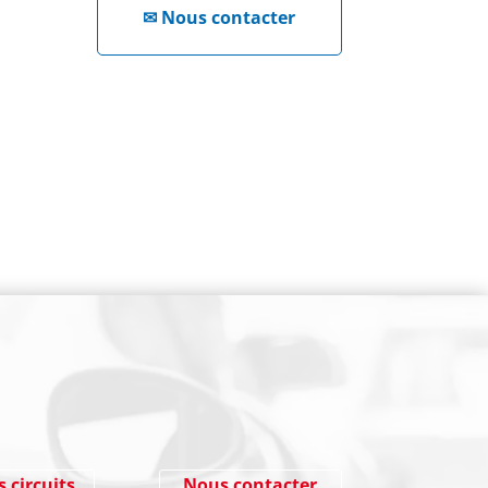
✉
Nous contacter
NEWSLETTER
Cliquez ici !
s circuits
Nous contacter