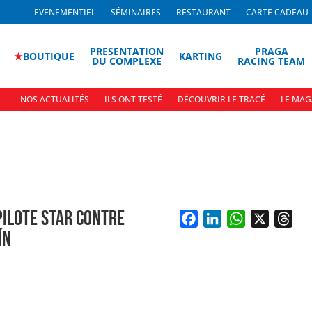
EVENEMENTIEL
SÉMINAIRES
RESTAURANT
CARTE CADEAU
PRESENTATION
PRAGA
★
BOUTIQUE
KARTING
DU COMPLEXE
RACING TEAM
NOS ACTUALITÉS
ILS ONT TESTÉ
DÉCOUVRIR LE TRACÉ
LE MAG
PILOTE STAR CONTRE
ÍN
F
L
W
X
T
a
i
h
h
c
n
a
r
e
k
t
e
b
e
s
a