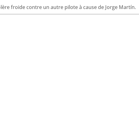
o
d
A
d
ère froide contre un autre pilote à cause de Jorge Martín.
o
I
p
s
k
n
p