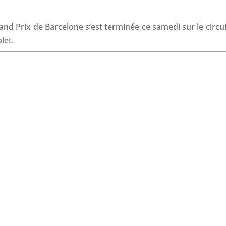
o
d
A
d
o
I
p
s
nd Prix de Barcelone s’est terminée ce samedi sur le circui
k
n
p
let.