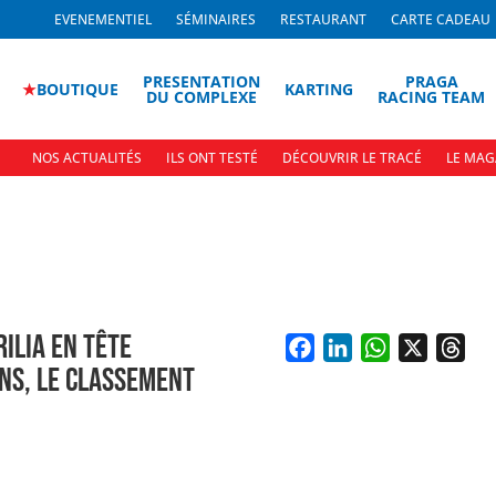
EVENEMENTIEL
SÉMINAIRES
RESTAURANT
CARTE CADEAU
PRESENTATION
PRAGA
★
BOUTIQUE
KARTING
DU COMPLEXE
RACING TEAM
NOS ACTUALITÉS
ILS ONT TESTÉ
DÉCOUVRIR LE TRACÉ
LE MAG
ILIA EN TÊTE
ONS, LE CLASSEMENT
F
L
W
X
T
a
i
h
h
c
n
a
r
e
k
t
e
b
e
s
a