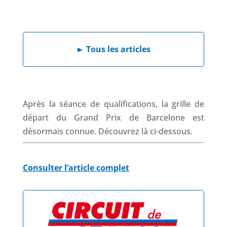
F
L
W
X
T
a
i
h
h
c
n
a
r
e
k
t
e
►
Tous les articles
b
e
s
a
o
d
A
d
o
I
p
s
k
n
p
Après la séance de qualifications, la grille de
départ du Grand Prix de Barcelone est
désormais connue. Découvrez là ci-dessous.
Consulter l’article complet