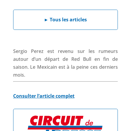
a
i
h
h
c
n
a
r
e
k
t
e
►
Tous les articles
b
e
s
a
o
d
A
d
o
I
p
s
k
n
p
Sergio Perez est revenu sur les rumeurs
autour d’un départ de Red Bull en fin de
saison. Le Mexicain est à la peine ces derniers
mois.
Consulter l’article complet