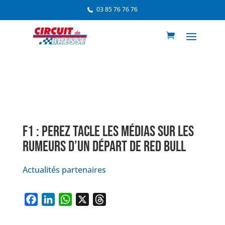
03 85 76 76 76
F1 : PEREZ TACLE LES MÉDIAS SUR LES
RUMEURS D’UN DÉPART DE RED BULL
Actualités partenaires
F
L
W
X
T