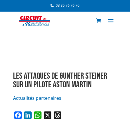
03 85 76 76 76
LES ATTAQUES DE GUNTHER STEINER
SUR UN PILOTE ASTON MARTIN
Actualités partenaires
F
L
W
X
T