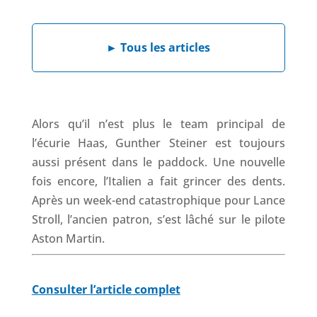
a
i
h
h
c
n
a
r
e
k
t
e
►
Tous les articles
b
e
s
a
o
d
A
d
o
I
p
s
k
n
p
Alors qu’il n’est plus le team principal de
l’écurie Haas, Gunther Steiner est toujours
aussi présent dans le paddock. Une nouvelle
fois encore, l’Italien a fait grincer des dents.
Après un week-end catastrophique pour Lance
Stroll, l’ancien patron, s’est lâché sur le pilote
Aston Martin.
Consulter l’article complet