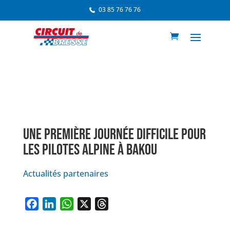
03 85 76 76 76
UNE PREMIÈRE JOURNÉE DIFFICILE POUR
LES PILOTES ALPINE À BAKOU
Actualités partenaires
F
L
W
X
T