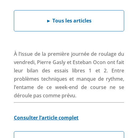
a
i
h
h
c
n
a
r
e
k
t
e
►
Tous les articles
b
e
s
a
o
d
A
d
o
I
p
s
k
n
p
À l’issue de la première journée de roulage du
vendredi, Pierre Gasly et Esteban Ocon ont fait
leur bilan des essais libres 1 et 2. Entre
problèmes techniques et manque de rythme,
l’entame de ce week-end de course ne se
déroule pas comme prévu.
Consulter l’article complet