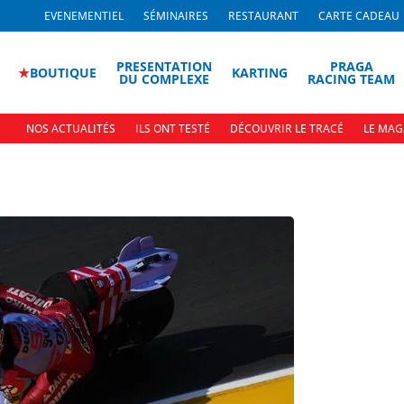
EVENEMENTIEL
SÉMINAIRES
RESTAURANT
CARTE CADEAU
PRESENTATION
PRAGA
★
BOUTIQUE
KARTING
DU COMPLEXE
RACING TEAM
NOS ACTUALITÉS
ILS ONT TESTÉ
DÉCOUVRIR LE TRACÉ
LE MAG