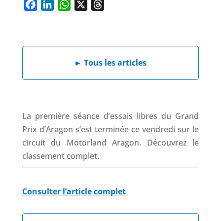
F
L
W
X
T
a
i
h
h
c
n
a
r
e
k
t
e
►
Tous les articles
b
e
s
a
o
d
A
d
o
I
p
s
k
n
p
La première séance d’essais libres du Grand
Prix d’Aragon s’est terminée ce vendredi sur le
circuit du Motorland Aragon. Découvrez le
classement complet.
Consulter l’article complet