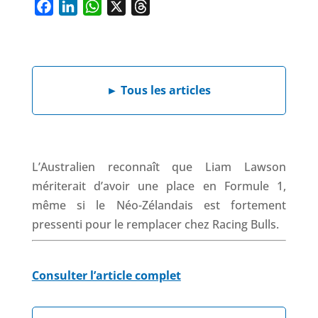
F
L
W
X
T
a
i
h
h
c
n
a
r
e
k
t
e
►
Tous les articles
b
e
s
a
o
d
A
d
o
I
p
s
k
n
p
L’Australien reconnaît que Liam Lawson
mériterait d’avoir une place en Formule 1,
même si le Néo-Zélandais est fortement
pressenti pour le remplacer chez Racing Bulls.
Consulter l’article complet