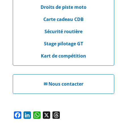
Droits de piste moto
Carte cadeau CDB
Sécurité routière
Stage pilotage GT
Kart de compétition
✉
Nous contacter
F
L
W
X
T