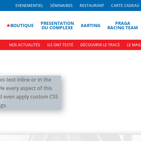
EVENEMENTIEL
SÉMINAIRES
RESTAURANT
CARTE CADEAU
PRESENTATION
PRAGA
★
BOUTIQUE
KARTING
DU COMPLEXE
RACING TEAM
NOS ACTUALITÉS
ILS ONT TESTÉ
DÉCOUVRIR LE TRACÉ
LE MAG
s text inline or in the
le every aspect of this
nd even apply custom CSS
ngs.