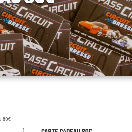
u 80€