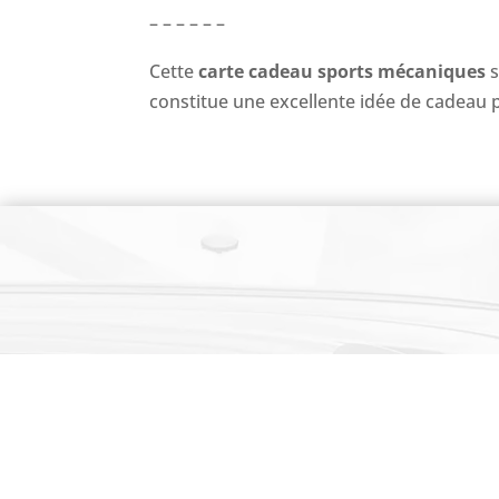
– – – – – –
Cette
carte cadeau sports mécaniques
s
constitue une excellente idée de cadeau 
SUIVEZ-NOUS SUR LES RESEAUX SOCIAUX
Accès Live Timing
Nos par
Copyright
©
2026 TSM Events – Circuit de Bre