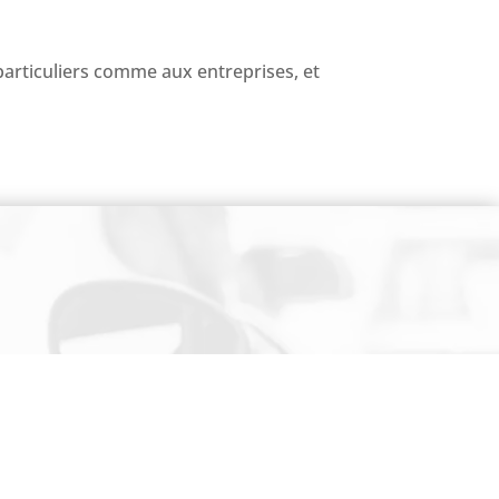
articuliers comme aux entreprises, et
NEWSLETTER
Cliquez ici !
s circuits
Nous contacter
Digital Gagnant
– Rédaction :
Agence Id Digital