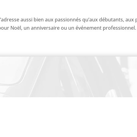
’adresse aussi bien aux passionnés qu’aux débutants, aux p
pour Noël, un anniversaire ou un événement professionnel.
PAIEMENT SECURISE
tenaires
Plan et accès
Liste de
sse –
Mentions légales
–
CGV
–
Règlement Intérieur
– Conception :