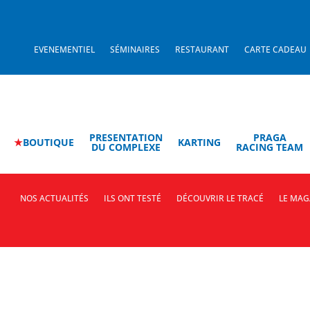
EVENEMENTIEL
SÉMINAIRES
RESTAURANT
CARTE CADEAU
PRESENTATION
PRAGA
★
BOUTIQUE
KARTING
DU COMPLEXE
RACING TEAM
NOS ACTUALITÉS
ILS ONT TESTÉ
DÉCOUVRIR LE TRACÉ
LE MAG