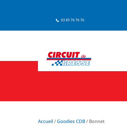
03 85 76 76 76
Accueil
/
Goodies CDB
/ Bonnet