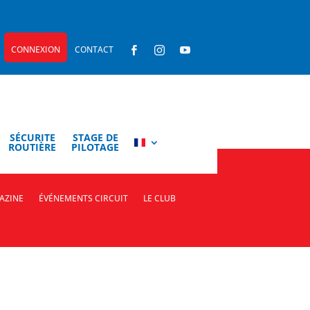
CONNEXION
CONTACT



SÉCURITE
STAGE DE
ROUTIÈRE
PILOTAGE
AZINE
ÉVÉNEMENTS CIRCUIT
LE CLUB